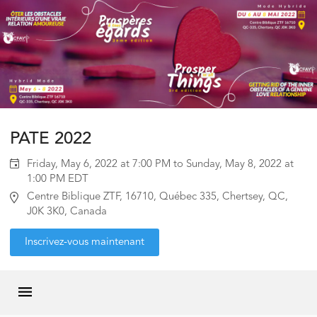
PATE 2022
Friday, May 6, 2022 at 7:00 PM to Sunday, May 8, 2022 at
1:00 PM EDT
Centre Biblique ZTF, 16710, Québec 335, Chertsey, QC,
J0K 3K0, Canada
Inscrivez-vous maintenant